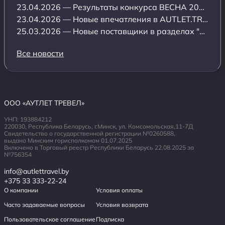
23.04.2026 — Результаты конкурса ВЕСНА 2026 среди обладателей подписки Аутлет Тревел
23.04.2026 — Новые впечатления в AUTLET.TRAVEL:
25.03.2026 — Новые поставщики в разделах "Отели" и "Оздоровительный отдых"
Все новости
ООО «АУТЛЕТ ТРЕВЕЛ»
УНП: 193884212
220030, Республика Беларусь, г.Минск, ул. Комсомольская,11-7Д
Свидетельство о государственной регистрации №0260588,
выдано Минским горисполкомом 01.07.2025
Включено в Торговый реестр Республики Беларусь 22.08.2025 за
№756354
info@autlettravel.by
+375 33 333-22-24
О компании
Условия оплаты
Часто задаваемые вопросы
Условия возврата
Пользовательское соглашение
Подписка