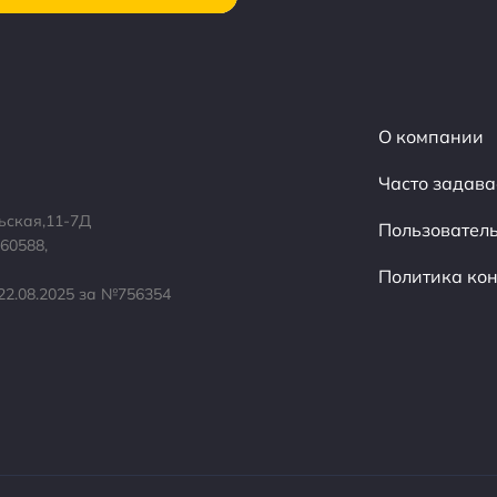
О компании
Часто задав
льская,11-7Д
Пользовател
60588,
Политика ко
22.08.2025 за №756354